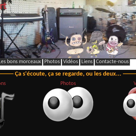
rt
!
Les bons morceaux
Photos
Vidéos
Liens
Contacte-nous
Ça s'écoute, ça se regarde, ou les deux...
ons
Photos
V