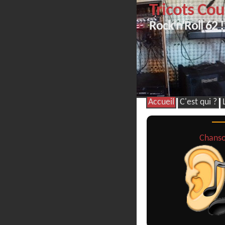
Tricots Cou
Rock'n'Roll 62 !
Accueil
C'est qui ?
Chans